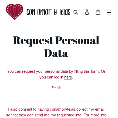
Ir
directamente
Buscar
Ingresar
Carrito
al
contenido
Request Personal
Data
You can request your personal data by filling this form. Or
you can log in
here
.
Email:
I also consent to having conamorytelas collect my email
so that they can send me my requested info. For more info